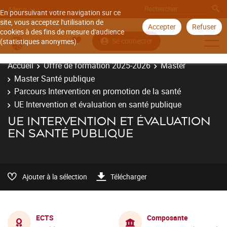
Aller à
En poursuivant votre navigation sur ce
site, vous acceptez l'utilisation de
Accepter
Refuser
cookies à des fins de mesure d'audience
Se connecter
(statistiques anonymes).
Accueil
Offre de formation 2025-2026
Master
Master Santé publique
Parcours Intervention en promotion de la santé
UE Intervention et évaluation en santé publique
UE INTERVENTION ET ÉVALUATION
EN SANTÉ PUBLIQUE
Ajouter à la sélection
Télécharger
ECTS
Composante