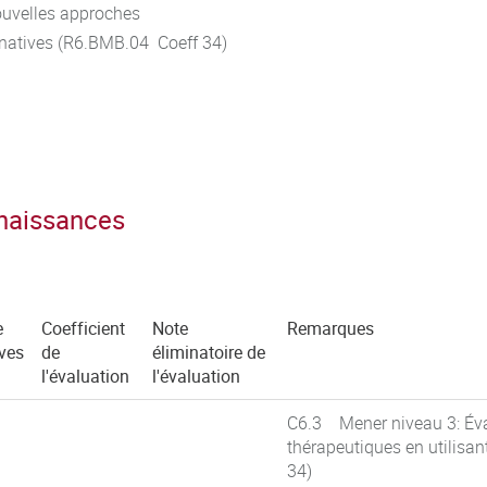
ouvelles approches
ernatives (R6.BMB.04 Coeff 34)
nnaissances
e
Coefficient
Note
Remarques
ves
de
éliminatoire de
l'évaluation
l'évaluation
C6.3 Mener niveau 3: Éval
thérapeutiques en utilisa
34)