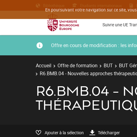
Bibliothèque
Etudiants internationaux
En poursuivant votre navigation sur ce site, vous
Suivre une UE Tra
Offre en cours de modification : les i
Accueil
Offre de formation
BUT
BUT Gén
R6.BMB.04 - Nouvelles approches thérapeuti
R6.BMB.04 -
THÉRAPEUTIQ
Ajouter à la sélection
Télécharger