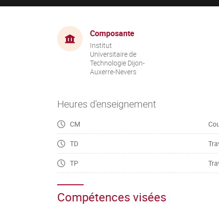
Composante
Institut
Universitaire de
Technologie Dijon-
Auxerre-Nevers
Heures d'enseignement
CM
Cou
TD
Tra
TP
Tra
Compétences visées