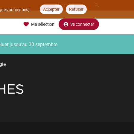
Accepter
Refuser
tiques anonymes).
Ma sélection
Se connecter
oluer jusqu’au 30 septembre
gie
HES