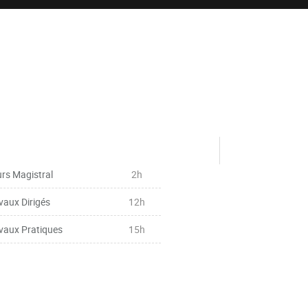
rs Magistral
2h
vaux Dirigés
12h
vaux Pratiques
15h