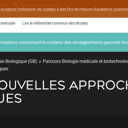
Plan
Candidatures inscriptions
 acceptez l'utilisation de cookies à des fins de mesure d'audience (statis
nsversale
Lire le référentiel commun des études
nformations concernant le contenu des enseignements peuvent év
ie Biologique (GB)
Parcours Biologie médicale et biotechnolo
ques
 NOUVELLES APPROC
UES