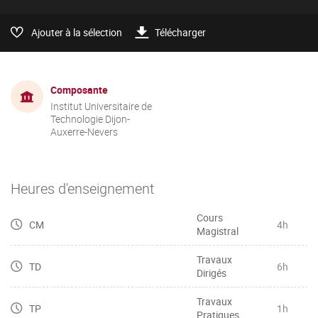
Ajouter à la sélection
Télécharger
Composante
Institut Universitaire de
Technologie Dijon-
Auxerre-Nevers
Heures d'enseignement
Cours
CM
4h
Magistral
Travaux
TD
6h
Dirigés
Travaux
TP
1h
Pratiques