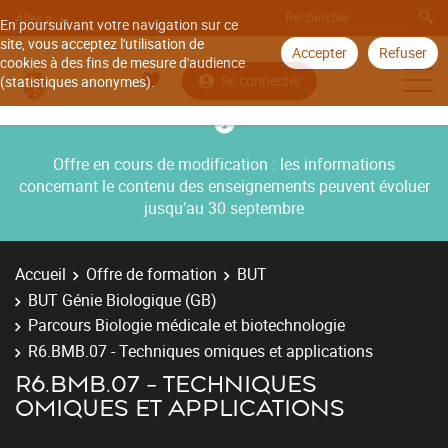
Aller à
En poursuivant votre navigation sur ce
site, vous acceptez l'utilisation de
Accepter
Refuser
cookies à des fins de mesure d'audience
Se connecter
(statistiques anonymes).
Offre en cours de modification : les informations
concernant le contenu des enseignements peuvent évoluer
jusqu’au 30 septembre
Accueil
Offre de formation
BUT
BUT Génie Biologique (GB)
Parcours Biologie médicale et biotechnologie
R6.BMB.07 - Techniques omiques et applications
R6.BMB.07 - TECHNIQUES
OMIQUES ET APPLICATIONS