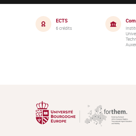
ECTS
Com
6 crédits
Instit
Unive
Techn
Auxer