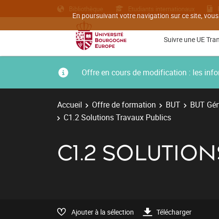
Bibliothèque
Etudiants internationaux
En poursuivant votre navigation sur ce site, vous
Suivre une UE Tra
Offre en cours de modification : les i
Accueil
Offre de formation
BUT
BUT Géni
C1.2 Solutions Travaux Publics
C1.2 SOLUTIO
Ajouter à la sélection
Télécharger