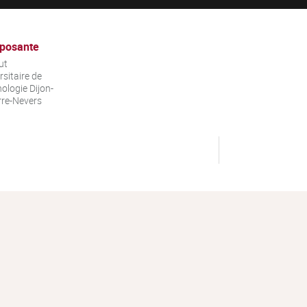
posante
ut
rsitaire de
ologie Dijon-
re-Nevers