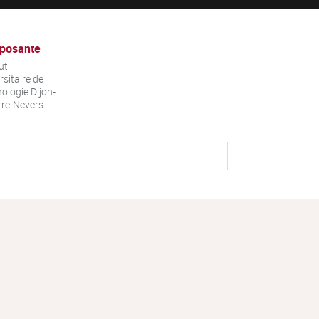
posante
ut
rsitaire de
ologie Dijon-
re-Nevers