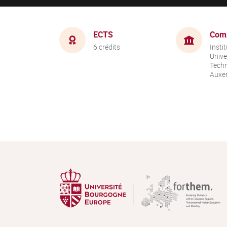
ECTS
Com
6 crédits
Instit
Unive
Techn
Auxer