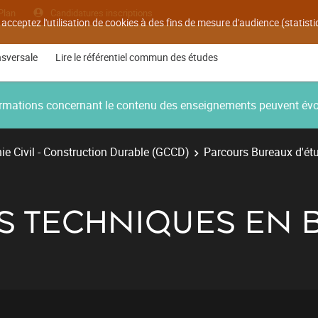
Plan
Candidatures inscriptions
 acceptez l'utilisation de cookies à des fins de mesure d'audience (statis
nsversale
Lire le référentiel commun des études
nformations concernant le contenu des enseignements peuvent év
e Civil - Construction Durable (GCCD)
Parcours Bureaux d'ét
NS TECHNIQUES EN 