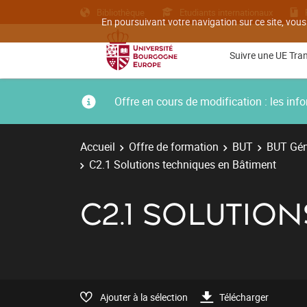
Bibliothèque
Etudiants internationaux
En poursuivant votre navigation sur ce site, vous
Suivre une UE Tra
Offre en cours de modification : les i
Accueil
Offre de formation
BUT
BUT Géni
C2.1 Solutions techniques en Bâtiment
C2.1 SOLUTIO
Ajouter à la sélection
Télécharger