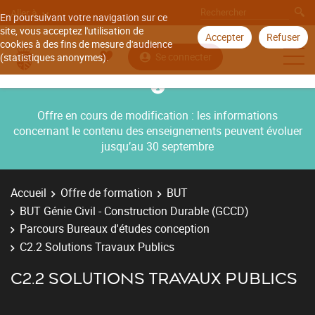
Aller à
En poursuivant votre navigation sur ce
site, vous acceptez l'utilisation de
Accepter
Refuser
cookies à des fins de mesure d'audience
Se connecter
(statistiques anonymes).
Offre en cours de modification : les informations
concernant le contenu des enseignements peuvent évoluer
jusqu’au 30 septembre
Accueil
Offre de formation
BUT
BUT Génie Civil - Construction Durable (GCCD)
Parcours Bureaux d'études conception
C2.2 Solutions Travaux Publics
C2.2 SOLUTIONS TRAVAUX PUBLICS