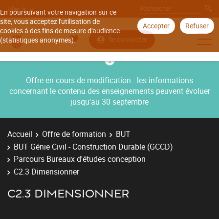
Aller à
En poursuivant votre navigation sur ce
site, vous acceptez l'utilisation de
Accepter
Refuser
cookies à des fins de mesure d'audience
Se connecter
(statistiques anonymes).
Offre en cours de modification : les informations
concernant le contenu des enseignements peuvent évoluer
jusqu’au 30 septembre
Accueil
Offre de formation
BUT
BUT Génie Civil - Construction Durable (GCCD)
Parcours Bureaux d'études conception
C2.3 Dimensionner
C2.3 DIMENSIONNER