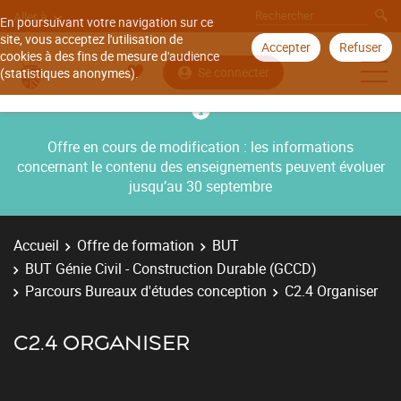
Aller à
En poursuivant votre navigation sur ce
site, vous acceptez l'utilisation de
Accepter
Refuser
cookies à des fins de mesure d'audience
Se connecter
(statistiques anonymes).
Offre en cours de modification : les informations
concernant le contenu des enseignements peuvent évoluer
jusqu’au 30 septembre
Accueil
Offre de formation
BUT
BUT Génie Civil - Construction Durable (GCCD)
Parcours Bureaux d'études conception
C2.4 Organiser
C2.4 ORGANISER