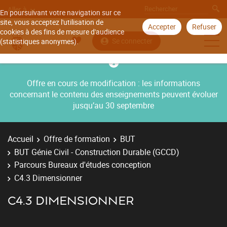
Aller à
En poursuivant votre navigation sur ce
site, vous acceptez l'utilisation de
Accepter
Refuser
cookies à des fins de mesure d'audience
Se connecter
(statistiques anonymes).
Offre en cours de modification : les informations
concernant le contenu des enseignements peuvent évoluer
jusqu’au 30 septembre
Accueil
Offre de formation
BUT
BUT Génie Civil - Construction Durable (GCCD)
Parcours Bureaux d'études conception
C4.3 Dimensionner
C4.3 DIMENSIONNER