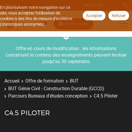
Aller à
En poursuivant votre navigation sur ce
site, vous acceptez l'utilisation de
Accepter
Refuser
cookies à des fins de mesure d'audience
Se connecter
(statistiques anonymes).
Offre en cours de modification : les informations
concernant le contenu des enseignements peuvent évoluer
jusqu’au 30 septembre
Accueil
Offre de formation
BUT
BUT Génie Civil - Construction Durable (GCCD)
Parcours Bureaux d'études conception
C4.5 Piloter
C4.5 PILOTER