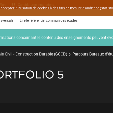
Plan
Candidatures inscriptions
 acceptez l'utilisation de cookies à des fins de mesure d'audience (statis
nsversale
Lire le référentiel commun des études
nformations concernant le contenu des enseignements peuvent év
e Civil - Construction Durable (GCCD)
Parcours Bureaux d'ét
ORTFOLIO 5