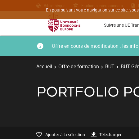
Bibliothèque
Etudiants internationaux
En poursuivant votre navigation sur ce site, vous
Suivre une UE Tra
Offre en cours de modification : les i
Accueil
Offre de formation
BUT
BUT Géni
PORTFOLIO P
Ajouter à la sélection
Télécharger