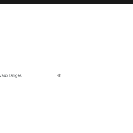
vaux Dirigés
4h