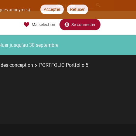
Accepter
Refuser
tiques anonymes).
Ma sélection
Se connecter
oluer jusqu’au 30 septembre
udes conception
PORTFOLIO Portfolio 5