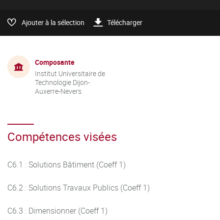
Ajouter à la sélection
Télécharger
Composante
Institut Universitaire de
Technologie Dijon-
Auxerre-Nevers
Compétences visées
C6.1 : Solutions Bâtiment (Coeff 1)
C6.2 : Solutions Travaux Publics (Coeff 1)
C6.3 : Dimensionner (Coeff 1)