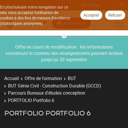
Aller à
En poursuivant votre navigation sur ce
site, vous acceptez l'utilisation de
Accepter
Refuser
cookies à des fins de mesure d'audience
Se connecter
(statistiques anonymes).
Offre en cours de modification : les informations
concernant le contenu des enseignements peuvent évoluer
jusqu’au 30 septembre
Accueil
Offre de formation
BUT
BUT Génie Civil - Construction Durable (GCCD)
Parcours Bureaux d'études conception
PORTFOLIO Portfolio 6
PORTFOLIO PORTFOLIO 6