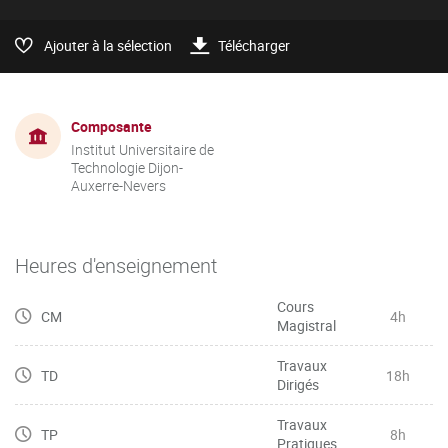
Ajouter à la sélection
Télécharger
Composante
Institut Universitaire de
Technologie Dijon-
Auxerre-Nevers
Heures d'enseignement
Cours
CM
4h
Magistral
Travaux
TD
18h
Dirigés
Travaux
TP
8h
Pratiques