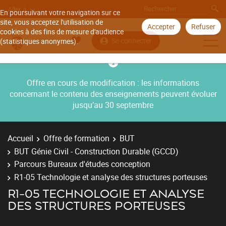
Aller à
En poursuivant votre navigation sur ce
site, vous acceptez l'utilisation de
Accepter
Refuser
cookies à des fins de mesure d'audience
Se connecter
(statistiques anonymes).
Offre en cours de modification : les informations
concernant le contenu des enseignements peuvent évoluer
jusqu’au 30 septembre
Accueil
Offre de formation
BUT
BUT Génie Civil - Construction Durable (GCCD)
Parcours Bureaux d'études conception
R1-05 Technologie et analyse des structures porteuses
R1-05 TECHNOLOGIE ET ANALYSE
DES STRUCTURES PORTEUSES