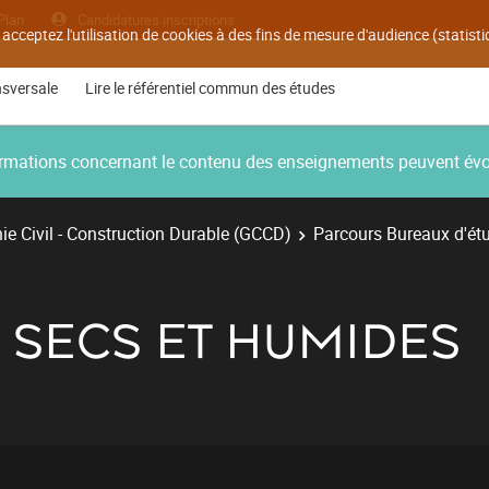
Plan
Candidatures inscriptions
 acceptez l'utilisation de cookies à des fins de mesure d'audience (statis
nsversale
Lire le référentiel commun des études
nformations concernant le contenu des enseignements peuvent év
e Civil - Construction Durable (GCCD)
Parcours Bureaux d'ét
X SECS ET HUMIDES