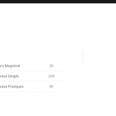
rs Magistral
2h
vaux Dirigés
20h
vaux Pratiques
8h