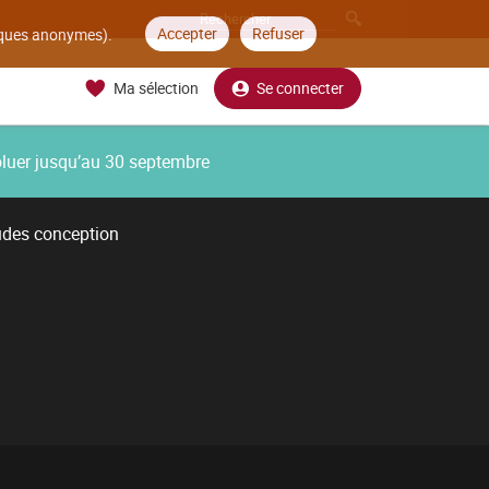
Accepter
Refuser
tiques anonymes).
Ma sélection
Se connecter
oluer jusqu’au 30 septembre
udes conception