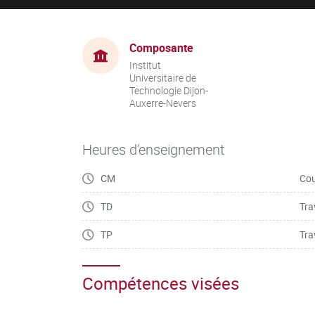
Composante
Institut
Universitaire de
Technologie Dijon-
Auxerre-Nevers
Heures d'enseignement
CM
Cou
TD
Tra
TP
Tra
Compétences visées