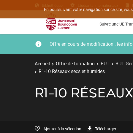
Bibliothèque
Etudiants internationaux
En poursuivant votre navigation sur ce site, vous
Suivre une UE Tra
Offre en cours de modification : les i
Accueil
Offre de formation
BUT
BUT Géni
R1-10 Réseaux secs et humides
R1-10 RÉSEAU
Ajouter à la sélection
Télécharger