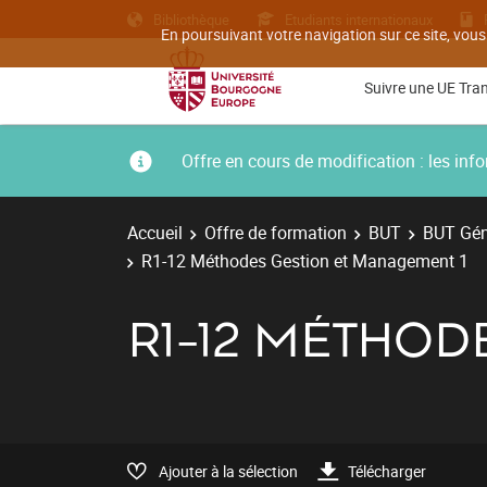
Bibliothèque
Etudiants internationaux
En poursuivant votre navigation sur ce site, vous
Suivre une UE Tra
Offre en cours de modification : les i
Accueil
Offre de formation
BUT
BUT Géni
R1-12 Méthodes Gestion et Management 1
R1-12 MÉTHOD
Ajouter à la sélection
Télécharger