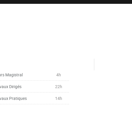
rs Magistral
4h
vaux Dirigés
22h
vaux Pratiques
14h