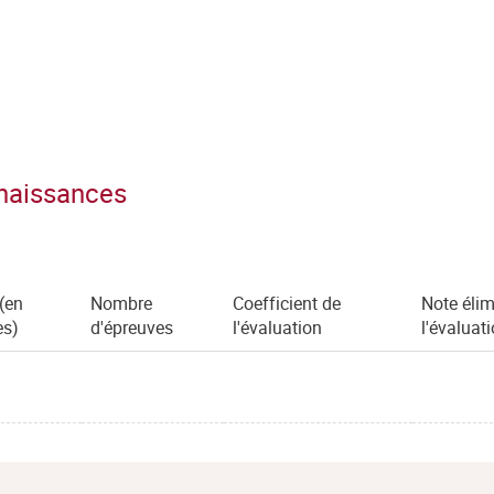
nnaissances
(en
Nombre
Coefficient de
Note élim
es)
d'épreuves
l'évaluation
l'évaluat