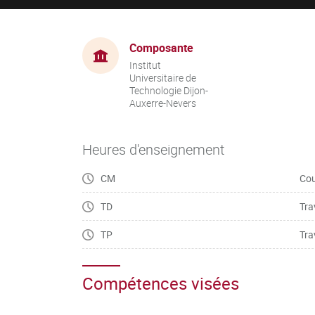
Composante
Institut
Universitaire de
Technologie Dijon-
Auxerre-Nevers
Heures d'enseignement
CM
Cou
TD
Tra
TP
Tra
Compétences visées