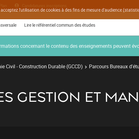
Plan
Candidatures inscriptions
 acceptez l'utilisation de cookies à des fins de mesure d'audience (statis
nsversale
Lire le référentiel commun des études
nformations concernant le contenu des enseignements peuvent év
e Civil - Construction Durable (GCCD)
Parcours Bureaux d'ét
ES GESTION ET MA