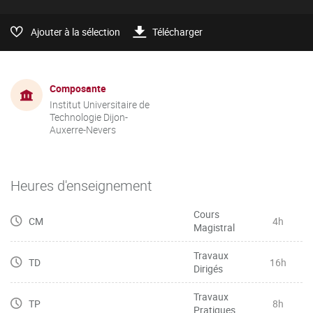
Ajouter à la sélection
Télécharger
Composante
Institut Universitaire de
Technologie Dijon-
Auxerre-Nevers
Heures d'enseignement
Cours
CM
4h
Magistral
Travaux
TD
16h
Dirigés
Travaux
TP
8h
Pratiques