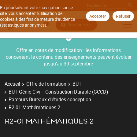
Aller à
En poursuivant votre navigation sur ce
site, vous acceptez l'utilisation de
Accepter
Refuser
cookies à des fins de mesure d'audience
Se connecter
(statistiques anonymes).
Offre en cours de modification : les informations
concernant le contenu des enseignements peuvent évoluer
jusqu’au 30 septembre
Accueil
Offre de formation
BUT
BUT Génie Civil - Construction Durable (GCCD)
Parcours Bureaux d'études conception
R2-01 Mathématiques 2
R2-01 MATHÉMATIQUES 2