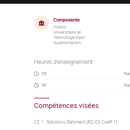
Composante
Institut
Universitaire de
Technologie Dijon-
Auxerre-Nevers
Heures d'enseignement
TD
Tra
TP
Tra
Compétences visées
C2.1 : Solutions Bâtiment (R2-03 Coeff 1)