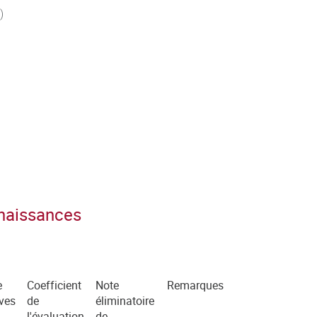
)
nnaissances
e
Coefficient
Note
Remarques
ves
de
éliminatoire
l'évaluation
de