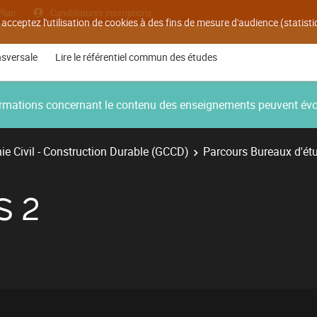
Plan
Candidatures inscriptions
 acceptez l'utilisation de cookies à des fins de mesure d'audience (statis
nsversale
Lire le référentiel commun des études
nformations concernant le contenu des enseignements peuvent év
e Civil - Construction Durable (GCCD)
Parcours Bureaux d'ét
S 2