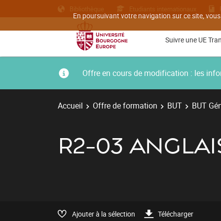
Bibliothèque
Etudiants internationaux
En poursuivant votre navigation sur ce site, vous
Suivre une UE Tra
Offre en cours de modification : les i
Accueil
Offre de formation
BUT
BUT Géni
R2-03 ANGLAI
Ajouter à la sélection
Télécharger