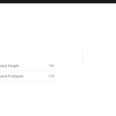
vaux Dirigés
18h
vaux Pratiques
10h