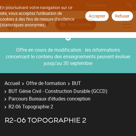
Aller à
En poursuivant votre navigation sur ce
site, vous acceptez l'utilisation de
Accepter
Refuser
cookies à des fins de mesure d'audience
Se connecter
(statistiques anonymes).
Offre en cours de modification : les informations
concernant le contenu des enseignements peuvent évoluer
jusqu’au 30 septembre
Accueil
Offre de formation
BUT
BUT Génie Civil - Construction Durable (GCCD)
Parcours Bureaux d'études conception
R2-06 Topographie 2
R2-06 TOPOGRAPHIE 2