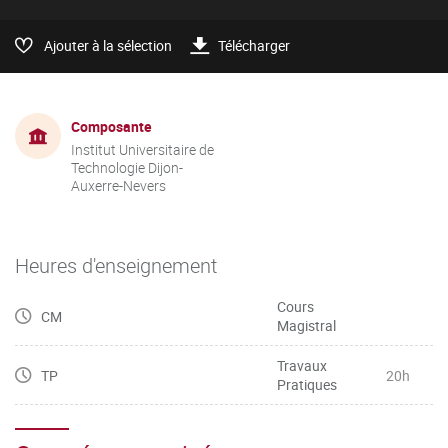
Ajouter à la sélection
Télécharger
Composante
Institut Universitaire de
Technologie Dijon-
Auxerre-Nevers
Heures d'enseignement
Cours
CM
Magistral
Travaux
TP
20h
Pratiques