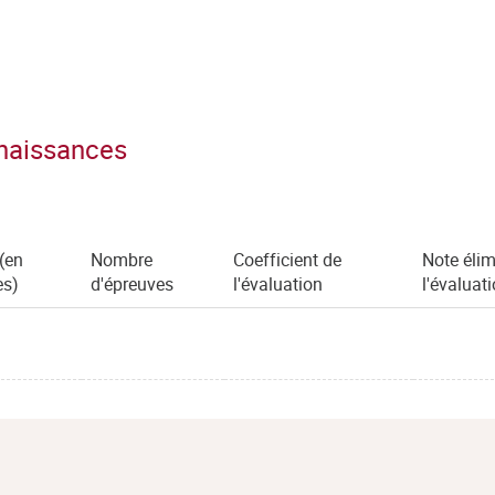
nnaissances
(en
Nombre
Coefficient de
Note élim
es)
d'épreuves
l'évaluation
l'évaluat