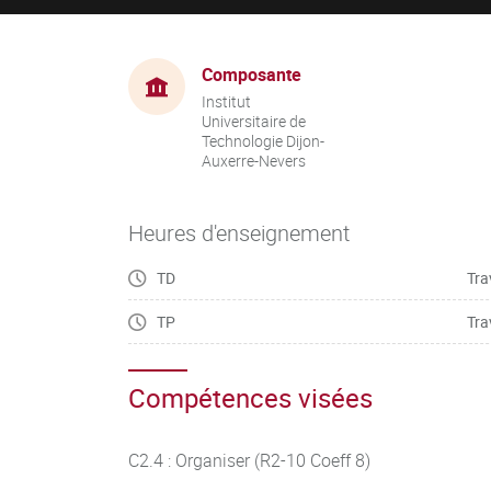
Composante
Institut
Universitaire de
Technologie Dijon-
Auxerre-Nevers
Heures d'enseignement
TD
Tra
TP
Tra
Compétences visées
C2.4 : Organiser (R2-10 Coeff 8)