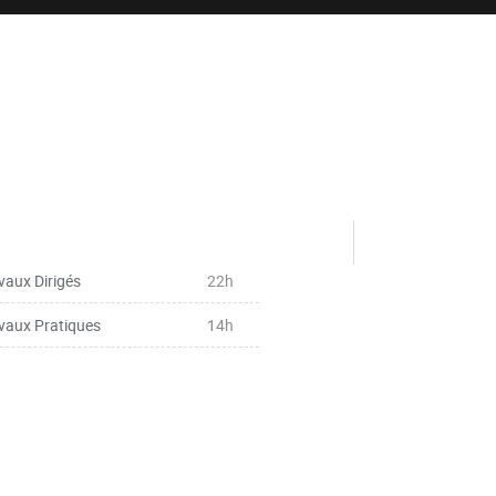
vaux Dirigés
22h
vaux Pratiques
14h