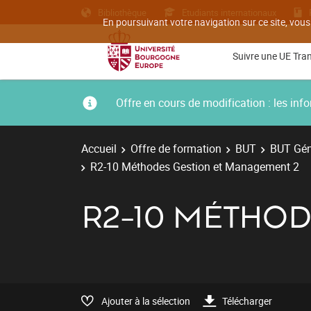
Bibliothèque
Etudiants internationaux
En poursuivant votre navigation sur ce site, vous
Suivre une UE Tra
Offre en cours de modification : les i
Accueil
Offre de formation
BUT
BUT Géni
R2-10 Méthodes Gestion et Management 2
R2-10 MÉTHO
Ajouter à la sélection
Télécharger