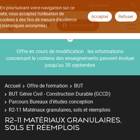
Aller à
En poursuivant votre navigation sur ce
site, vous acceptez l'utilisation de
Accepter
Refuser
cookies à des fins de mesure d'audience
Se connecter
(statistiques anonymes).
Offre en cours de modification : les informations
concernant le contenu des enseignements peuvent évoluer
jusqu’au 30 septembre
Accueil
Offre de formation
BUT
BUT Génie Civil - Construction Durable (GCCD)
Parcours Bureaux d'études conception
R2-11 Matériaux granulaires, sols et réemplois
R2-11 MATÉRIAUX GRANULAIRES,
SOLS ET RÉEMPLOIS