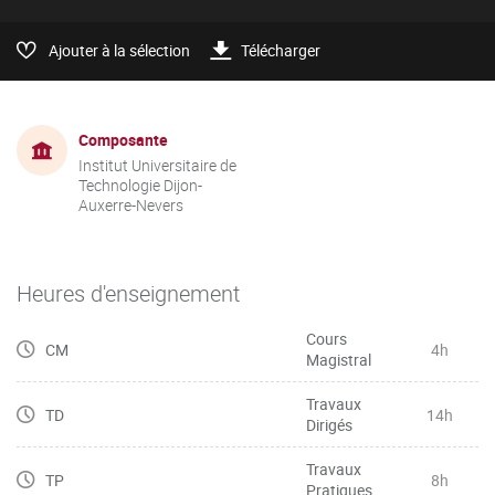
Ajouter à la sélection
Télécharger
Composante
Institut Universitaire de
Technologie Dijon-
Auxerre-Nevers
Heures d'enseignement
Cours
CM
4h
Magistral
Travaux
TD
14h
Dirigés
Travaux
TP
8h
Pratiques