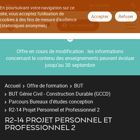
Aller à
En poursuivant votre navigation sur ce
site, vous acceptez l'utilisation de
Accepter
Refuser
cookies à des fins de mesure d'audience
Se connecter
(statistiques anonymes).
Offre en cours de modification : les informations
concernant le contenu des enseignements peuvent évoluer
jusqu’au 30 septembre
Accueil
Offre de formation
BUT
BUT Génie Civil - Construction Durable (GCCD)
Parcours Bureaux d'études conception
R2-14 Projet Personnel et Professionnel 2
R2-14 PROJET PERSONNEL ET
PROFESSIONNEL 2