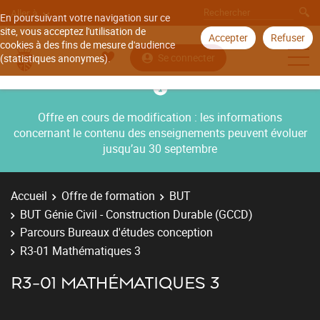
Aller à
En poursuivant votre navigation sur ce
site, vous acceptez l'utilisation de
Accepter
Refuser
cookies à des fins de mesure d'audience
Se connecter
(statistiques anonymes).
Offre en cours de modification : les informations
concernant le contenu des enseignements peuvent évoluer
jusqu’au 30 septembre
Accueil
Offre de formation
BUT
BUT Génie Civil - Construction Durable (GCCD)
Parcours Bureaux d'études conception
R3-01 Mathématiques 3
R3-01 MATHÉMATIQUES 3