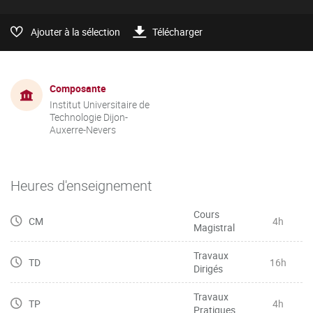
Ajouter à la sélection
Télécharger
Composante
Institut Universitaire de
Technologie Dijon-
Auxerre-Nevers
Heures d'enseignement
Cours
CM
4h
Magistral
Travaux
TD
16h
Dirigés
Travaux
TP
4h
Pratiques