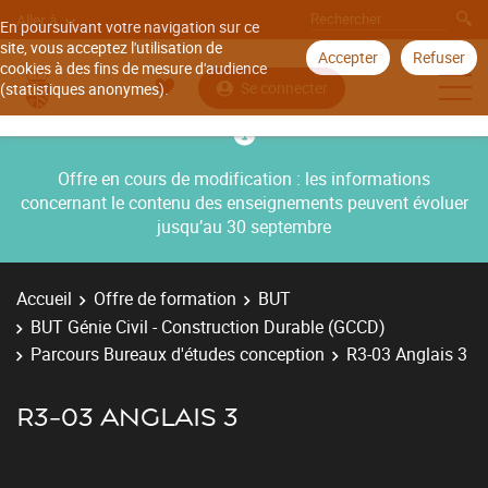
Aller à
En poursuivant votre navigation sur ce
site, vous acceptez l'utilisation de
Accepter
Refuser
cookies à des fins de mesure d'audience
Se connecter
(statistiques anonymes).
Offre en cours de modification : les informations
concernant le contenu des enseignements peuvent évoluer
jusqu’au 30 septembre
Accueil
Offre de formation
BUT
BUT Génie Civil - Construction Durable (GCCD)
Parcours Bureaux d'études conception
R3-03 Anglais 3
R3-03 ANGLAIS 3