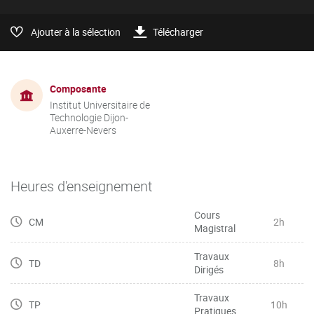
Ajouter à la sélection
Télécharger
Composante
Institut Universitaire de
Technologie Dijon-
Auxerre-Nevers
Heures d'enseignement
Cours
CM
2h
Magistral
Travaux
TD
8h
Dirigés
Travaux
TP
10h
Pratiques