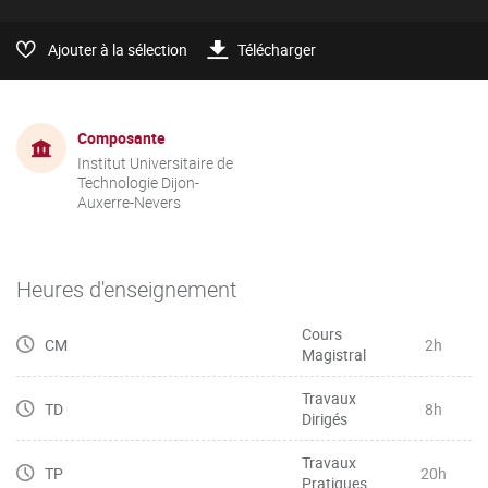
Ajouter à la sélection
Télécharger
Composante
Institut Universitaire de
Technologie Dijon-
Auxerre-Nevers
Heures d'enseignement
Cours
CM
2h
Magistral
Travaux
TD
8h
Dirigés
Travaux
TP
20h
Pratiques