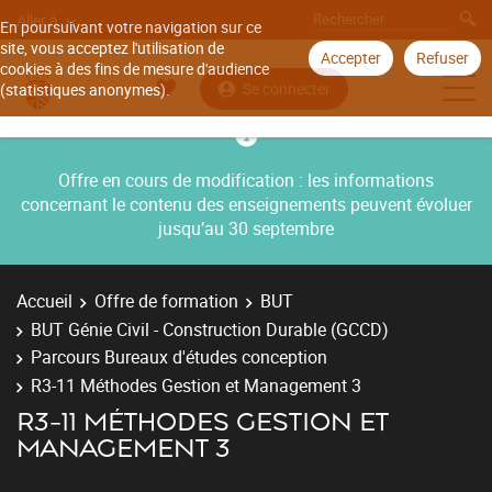
Aller à
En poursuivant votre navigation sur ce
site, vous acceptez l'utilisation de
Accepter
Refuser
cookies à des fins de mesure d'audience
Se connecter
(statistiques anonymes).
Offre en cours de modification : les informations
concernant le contenu des enseignements peuvent évoluer
jusqu’au 30 septembre
Accueil
Offre de formation
BUT
BUT Génie Civil - Construction Durable (GCCD)
Parcours Bureaux d'études conception
R3-11 Méthodes Gestion et Management 3
R3-11 MÉTHODES GESTION ET
MANAGEMENT 3