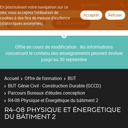
Aller à
En poursuivant votre navigation sur ce
site, vous acceptez l'utilisation de
Accepter
Refuser
cookies à des fins de mesure d'audience
Se connecter
(statistiques anonymes).
Offre en cours de modification : les informations
concernant le contenu des enseignements peuvent évoluer
jusqu’au 30 septembre
Accueil
Offre de formation
BUT
BUT Génie Civil - Construction Durable (GCCD)
Parcours Bureaux d'études conception
R4-08 Physique et Énergétique du bâtiment 2
R4-08 PHYSIQUE ET ÉNERGÉTIQUE
DU BÂTIMENT 2