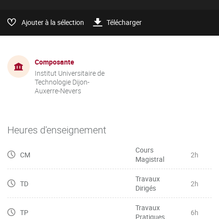
Ajouter à la sélection
Télécharger
Composante
Institut Universitaire de
Technologie Dijon-
Auxerre-Nevers
Heures d'enseignement
Cours
CM
2h
Magistral
Travaux
TD
2h
Dirigés
Travaux
TP
6h
Pratiques