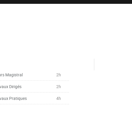
rs Magistral
2h
vaux Dirigés
2h
vaux Pratiques
4h