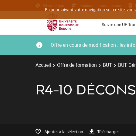
Bibliothèque
Etudiants internationaux
En poursuivant votre navigation sur ce site, vous
Suivre une UE Tra
Offre en cours de modification : les i
Accueil
Offre de formation
BUT
BUT Géni
R4-10 DÉCON
Ajouter à la sélection
Télécharger