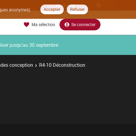
Accepter
Refuser
tiques anonymes).
Ma sélection
Se connecter
oluer jusqu’au 30 septembre
udes conception
R4-10 Déconstruction