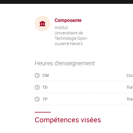
Composante
Institut
Universitaire de
Technologie Dijon-
Auxerre-Nevers
Heures d'enseignement
CM
Cou
TD
Tra
TP
Tra
Compétences visées