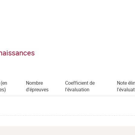
nnaissances
 (en
Nombre
Coefficient de
Note éli
es)
d'épreuves
l'évaluation
l'évalua