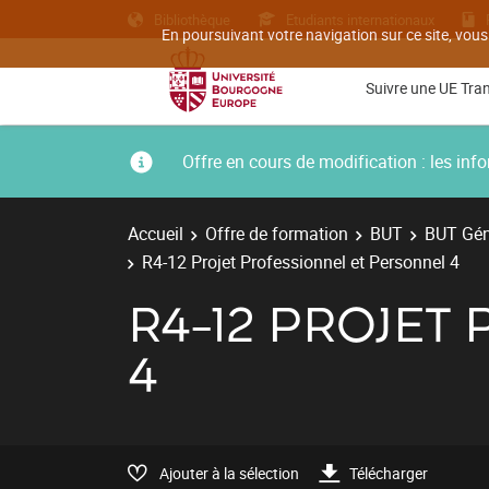
Bibliothèque
Etudiants internationaux
En poursuivant votre navigation sur ce site, vous
Suivre une UE Tra
Offre en cours de modification : les i
Accueil
Offre de formation
BUT
BUT Géni
R4-12 Projet Professionnel et Personnel 4
R4-12 PROJET
4
Ajouter à la sélection
Télécharger