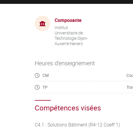
Composante
Institut
Universitaire de
Technologie Dijon-
Auxerre-Nevers
Heures d'enseignement
CM
Cou
TP
Tra
Compétences visées
C4.1 : Solutions Bâtiment (R4-12 Coeff 1)