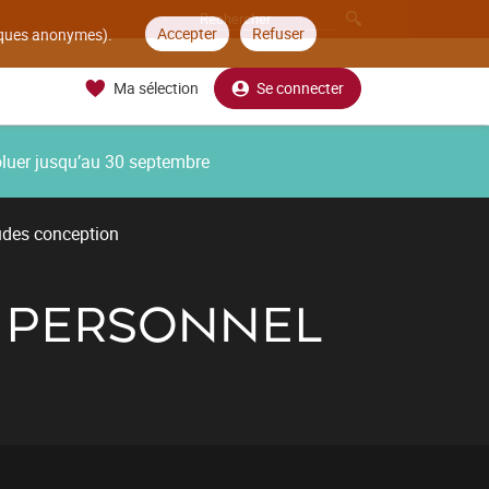
Accepter
Refuser
tiques anonymes).
Ma sélection
Se connecter
oluer jusqu’au 30 septembre
udes conception
T PERSONNEL