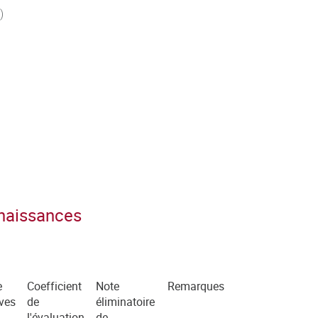
)
nnaissances
e
Coefficient
Note
Remarques
ves
de
éliminatoire
l'évaluation
de