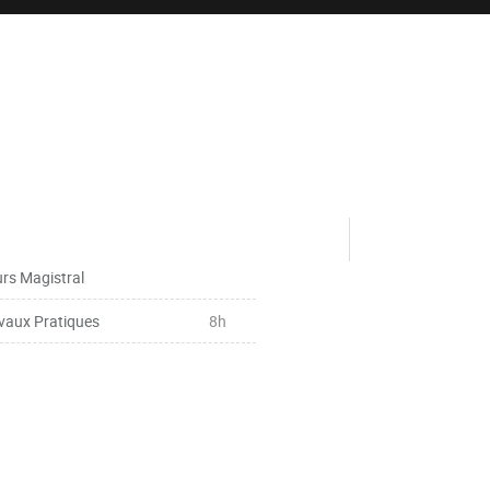
rs Magistral
vaux Pratiques
8h