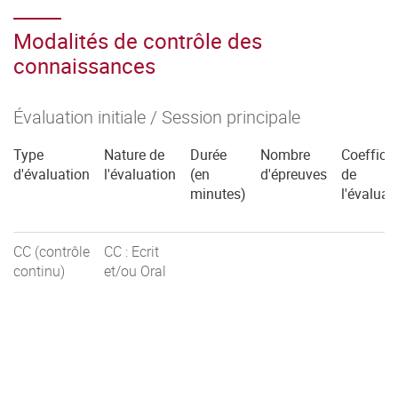
C5.5 : Piloter (R5-02 Coeff 1)
Modalités de contrôle des
Parcours TB :
connaissances
C5.1 : Solutions Bâtiment (R5-02 Coeff 1)
Évaluation initiale / Session principale
C5.4 : Organiser (R5-02 Coeff 1)
Type
Nature de
Durée
Nombre
Coefficie
C5.5 : Piloter (R5-02 Coeff 1)
d'évaluation
l'évaluation
(en
d'épreuves
de
minutes)
l'évaluat
CC (contrôle
CC : Ecrit
continu)
et/ou Oral