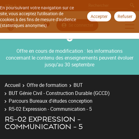
Aller à
En poursuivant votre navigation sur ce
site, vous acceptez l'utilisation de
Accepter
Refuser
cookies à des fins de mesure d'audience
Se connecter
(statistiques anonymes).
Offre en cours de modification : les informations
concernant le contenu des enseignements peuvent évoluer
jusqu’au 30 septembre
Accueil
Offre de formation
BUT
BUT Génie Civil - Construction Durable (GCCD)
Parcours Bureaux d'études conception
R5-02 Expression - Communication - 5
R5-02 EXPRESSION -
COMMUNICATION - 5