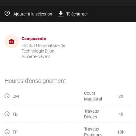
Ajouter à la sélection
Télécharger
Composante
Institut Universitaire de
Technologie Dijon-
Auxerre-Nevers
Heures d'enseignement
Cours
CM
2h
Magistral
Travaux
TD
4h
Dirigés
Travaux
TP
10h
Pratiques