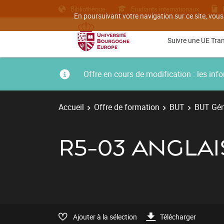
Bibliothèque
Etudiants internationaux
En poursuivant votre navigation sur ce site, vous
Suivre une UE Tra
Offre en cours de modification : les i
Accueil
Offre de formation
BUT
BUT Géni
R5-03 ANGLAIS
Ajouter à la sélection
Télécharger