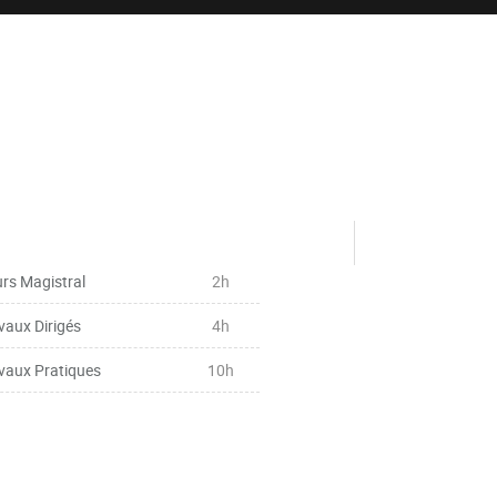
rs Magistral
2h
vaux Dirigés
4h
vaux Pratiques
10h