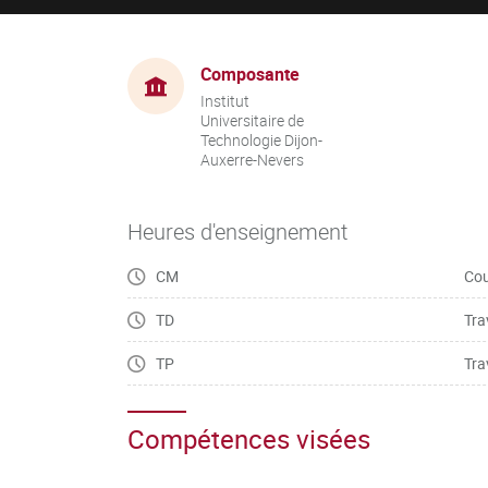
Composante
Institut
Universitaire de
Technologie Dijon-
Auxerre-Nevers
Heures d'enseignement
CM
Cou
TD
Tra
TP
Tra
Compétences visées