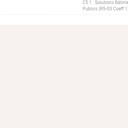
C5.1 : Solutions Bâtim
Publics (R5-03 Coeff 1