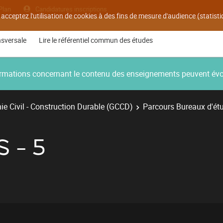
Plan
Candidatures inscriptions
 acceptez l'utilisation de cookies à des fins de mesure d'audience (statis
nsversale
Lire le référentiel commun des études
nformations concernant le contenu des enseignements peuvent év
e Civil - Construction Durable (GCCD)
Parcours Bureaux d'ét
 - 5