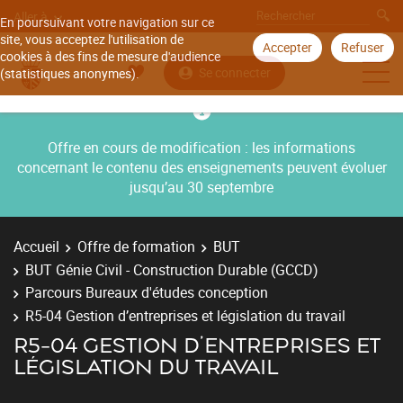
Aller à
En poursuivant votre navigation sur ce
site, vous acceptez l'utilisation de
Accepter
Refuser
cookies à des fins de mesure d'audience
Se connecter
(statistiques anonymes).
Offre en cours de modification : les informations
concernant le contenu des enseignements peuvent évoluer
jusqu’au 30 septembre
Accueil
Offre de formation
BUT
BUT Génie Civil - Construction Durable (GCCD)
Parcours Bureaux d'études conception
R5-04 Gestion d’entreprises et législation du travail
R5-04 GESTION D’ENTREPRISES ET
LÉGISLATION DU TRAVAIL