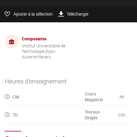
Ajouter à la sélection
Télécharger
Composante
Institut Universitaire de
Technologie Dijon-
Auxerre-Nevers
Heures d'enseignement
Cours
CM
4h
Magistral
Travaux
TD
20h
Dirigés