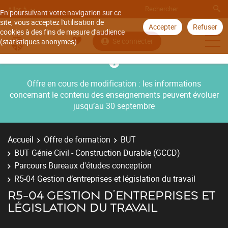
Aller à
En poursuivant votre navigation sur ce
site, vous acceptez l'utilisation de
Accepter
Refuser
cookies à des fins de mesure d'audience
Se connecter
(statistiques anonymes).
Offre en cours de modification : les informations
concernant le contenu des enseignements peuvent évoluer
jusqu’au 30 septembre
Accueil
Offre de formation
BUT
BUT Génie Civil - Construction Durable (GCCD)
Parcours Bureaux d'études conception
R5-04 Gestion d’entreprises et législation du travail
R5-04 GESTION D’ENTREPRISES ET
LÉGISLATION DU TRAVAIL