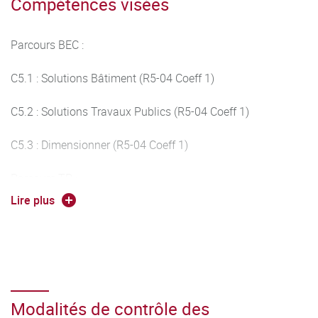
Compétences visées
Parcours BEC :
C5.1 : Solutions Bâtiment (R5-04 Coeff 1)
C5.2 : Solutions Travaux Publics (R5-04 Coeff 1)
C5.3 : Dimensionner (R5-04 Coeff 1)
Parcours TP :
Lire plus
C5.2 : Solutions Travaux Publics (R5-04 Coeff 1)
C5.4 : Organiser (R5-04 Coeff 1)
C5.5 : Piloter (R5-04 Coeff 1)
Modalités de contrôle des
Parcours TB :