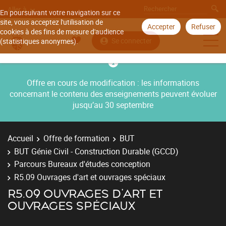
Aller à
En poursuivant votre navigation sur ce
site, vous acceptez l'utilisation de
Accepter
Refuser
cookies à des fins de mesure d'audience
Se connecter
(statistiques anonymes).
Offre en cours de modification : les informations
concernant le contenu des enseignements peuvent évoluer
jusqu’au 30 septembre
Accueil
Offre de formation
BUT
BUT Génie Civil - Construction Durable (GCCD)
Parcours Bureaux d'études conception
R5.09 Ouvrages d'art et ouvrages spéciaux
R5.09 OUVRAGES D'ART ET
OUVRAGES SPÉCIAUX