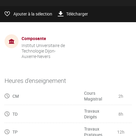
Ajouter à la sélection
Télécharger
Composante
Institut Universitaire de
Technologie Dijon-
Auxerre-Nevers
Heures d'enseignement
Cours
CM
2h
Magistral
Travaux
TD
8h
Dirigés
Travaux
TP
12h
Pratiques