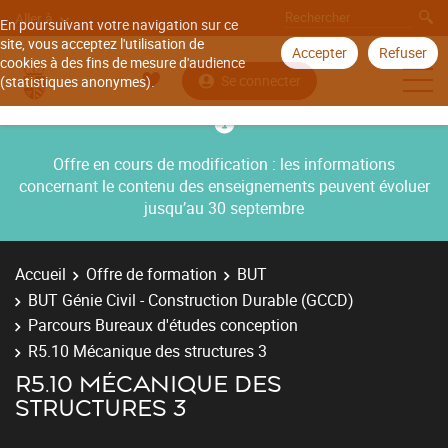
Aller à
En poursuivant votre navigation sur ce
site, vous acceptez l'utilisation de
Accepter
Refuser
cookies à des fins de mesure d'audience
Se connecter
(statistiques anonymes).
Offre en cours de modification : les informations
concernant le contenu des enseignements peuvent évoluer
jusqu’au 30 septembre
Accueil
Offre de formation
BUT
BUT Génie Civil - Construction Durable (GCCD)
Parcours Bureaux d'études conception
R5.10 Mécanique des structures 3
R5.10 MÉCANIQUE DES
STRUCTURES 3