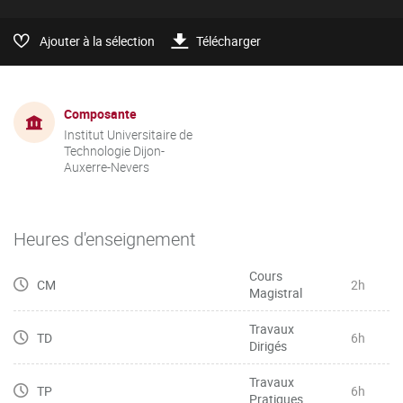
Ajouter à la sélection
Télécharger
Composante
Institut Universitaire de
Technologie Dijon-
Auxerre-Nevers
Heures d'enseignement
Cours
CM
2h
Magistral
Travaux
TD
6h
Dirigés
Travaux
TP
6h
Pratiques