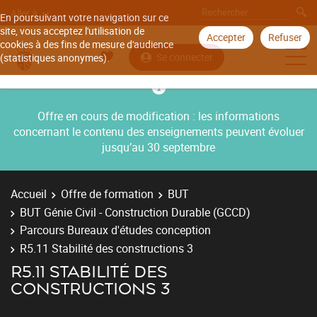
Aller à
En poursuivant votre navigation sur ce
site, vous acceptez l'utilisation de
Accepter
Refuser
cookies à des fins de mesure d'audience
Se connecter
(statistiques anonymes).
Offre en cours de modification : les informations
concernant le contenu des enseignements peuvent évoluer
jusqu’au 30 septembre
Accueil
Offre de formation
BUT
BUT Génie Civil - Construction Durable (GCCD)
Parcours Bureaux d'études conception
R5.11 Stabilité des constructions 3
R5.11 STABILITÉ DES
CONSTRUCTIONS 3