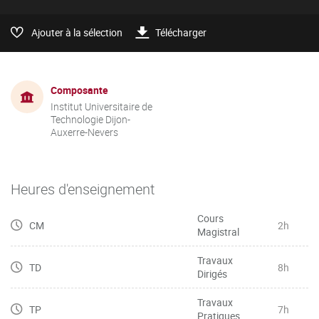
Ajouter à la sélection
Télécharger
Composante
Institut Universitaire de
Technologie Dijon-
Auxerre-Nevers
Heures d'enseignement
Cours
CM
2h
Magistral
Travaux
TD
8h
Dirigés
Travaux
TP
7h
Pratiques