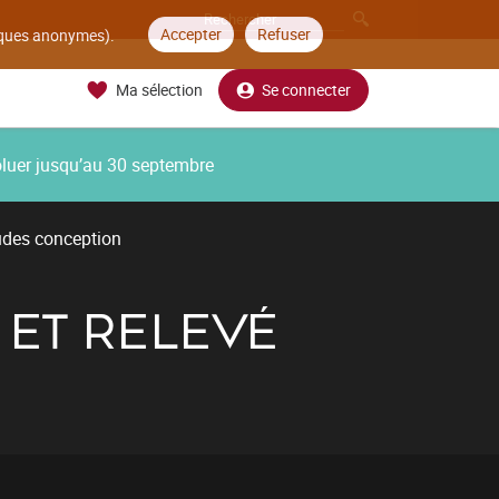
Accepter
Refuser
tiques anonymes).
Ma sélection
Se connecter
oluer jusqu’au 30 septembre
udes conception
 ET RELEVÉ