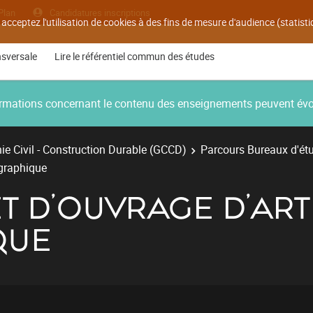
Plan
Candidatures inscriptions
 acceptez l'utilisation de cookies à des fins de mesure d'audience (statis
nsversale
Lire le référentiel commun des études
nformations concernant le contenu des enseignements peuvent év
e Civil - Construction Durable (GCCD)
Parcours Bureaux d'ét
ographique
ET D’OUVRAGE D’ART
QUE