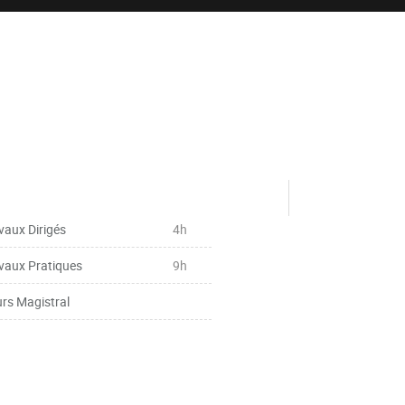
vaux Dirigés
4h
vaux Pratiques
9h
rs Magistral