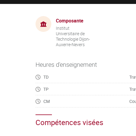
Composante
Institut
Universitaire de
Technologie Dijon-
Auxerre-Nevers
Heures d'enseignement
TD
Tra
TP
Tra
CM
Cou
Compétences visées