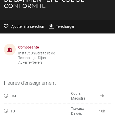
CONFORMITÉ
Ajouter à la sélection
Télécharger
Composante
Institut Universitaire de
Technologie Dijon-
Auxerre-Nevers
Heures d'enseignement
Cours
CM
2h
Magistral
Travaux
TD
10h
Dirigés