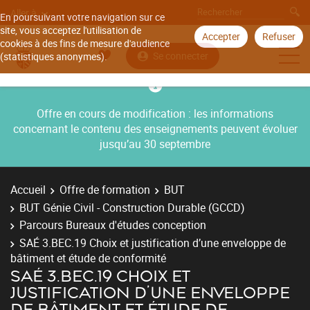
Aller à
En poursuivant votre navigation sur ce
site, vous acceptez l'utilisation de
Accepter
Refuser
cookies à des fins de mesure d'audience
Se connecter
(statistiques anonymes).
Offre en cours de modification : les informations
concernant le contenu des enseignements peuvent évoluer
jusqu’au 30 septembre
Accueil
Offre de formation
BUT
BUT Génie Civil - Construction Durable (GCCD)
Parcours Bureaux d'études conception
SAÉ 3.BEC.19 Choix et justification d’une enveloppe de
bâtiment et étude de conformité
SAÉ 3.BEC.19 CHOIX ET
JUSTIFICATION D’UNE ENVELOPPE
DE BÂTIMENT ET ÉTUDE DE