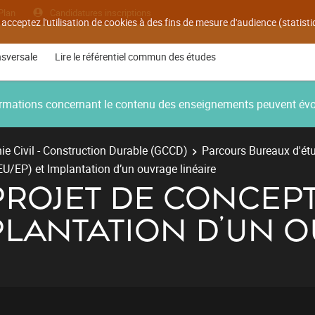
Plan
Candidatures inscriptions
 acceptez l'utilisation de cookies à des fins de mesure d'audience (statis
nsversale
Lire le référentiel commun des études
nformations concernant le contenu des enseignements peuvent év
e Civil - Construction Durable (GCCD)
Parcours Bureaux d'ét
U/EP) et Implantation d’un ouvrage linéaire
 PROJET DE CONCEP
MPLANTATION D’UN 