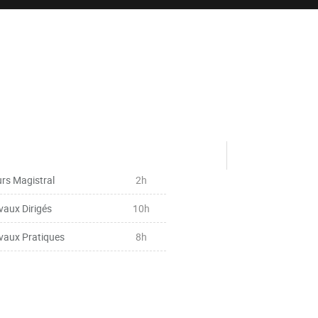
rs Magistral
2h
vaux Dirigés
10h
vaux Pratiques
8h