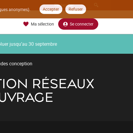
Accepter
Refuser
tiques anonymes).
Ma sélection
Se connecter
oluer jusqu’au 30 septembre
udes conception
TION RÉSEAUX
OUVRAGE