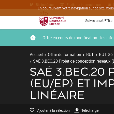
Bibliothèque
Etudiants internationaux
En poursuivant votre navigation sur ce site, vous
Suivre une UE Tra
Offre en cours de modification : les i
Accueil
Offre de formation
BUT
BUT Géni
SAÉ 3.BEC.20 Projet de conception réseaux (E
SAÉ 3.BEC.20
(EU/EP) ET I
LINÉAIRE
Ajouter à la sélection
Télécharger