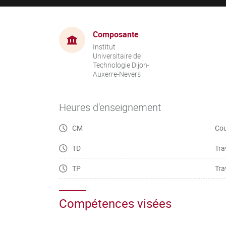
Composante
Institut
Universitaire de
Technologie Dijon-
Auxerre-Nevers
Heures d'enseignement
CM
Cou
TD
Tra
TP
Tra
Compétences visées