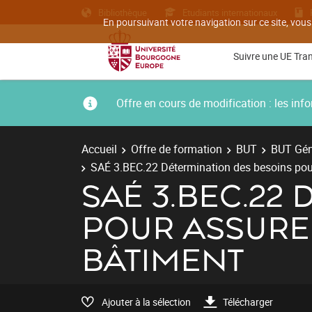
Bibliothèque
Etudiants internationaux
En poursuivant votre navigation sur ce site, vous
Suivre une UE Tra
Offre en cours de modification : les i
Accueil
Offre de formation
BUT
BUT Géni
SAÉ 3.BEC.22 Détermination des besoins pour
SAÉ 3.BEC.22
POUR ASSURE
BÂTIMENT
Ajouter à la sélection
Télécharger