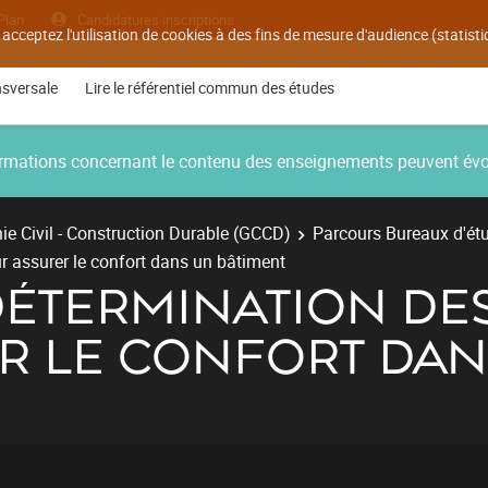
Plan
Candidatures inscriptions
 acceptez l'utilisation de cookies à des fins de mesure d'audience (statis
nsversale
Lire le référentiel commun des études
nformations concernant le contenu des enseignements peuvent év
e Civil - Construction Durable (GCCD)
Parcours Bureaux d'ét
 assurer le confort dans un bâtiment
 DÉTERMINATION DE
R LE CONFORT DAN