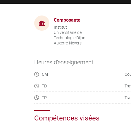
Composante
Institut
Universitaire de
Technologie Dijon-
Auxerre-Nevers
Heures d'enseignement
CM
Cou
TD
Tra
TP
Tra
Compétences visées