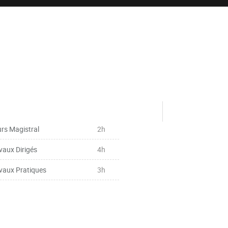
rs Magistral
2h
vaux Dirigés
4h
vaux Pratiques
3h