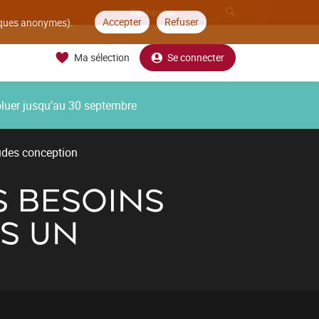
Accepter
Refuser
tiques anonymes).
Ma sélection
Se connecter
oluer jusqu’au 30 septembre
udes conception
S BESOINS
S UN