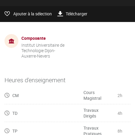
Ajouter à la sélection
Télécharger
Composante
Institut Universitaire de
Technologie Dijon-
Auxerre-Nevers
Heures d'enseignement
Cours
CM
2h
Magistral
Travaux
TD
4h
Dirigés
Travaux
TP
8h
Pratiques