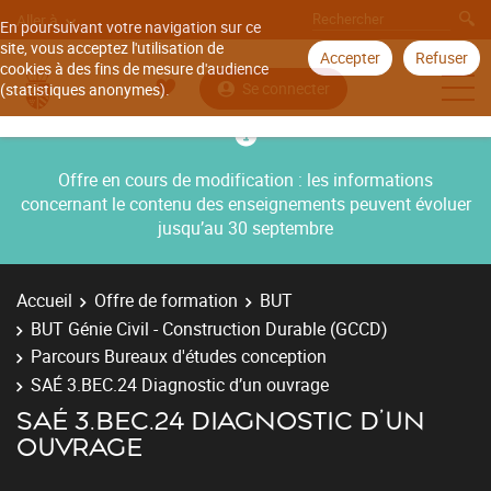
Aller à
En poursuivant votre navigation sur ce
site, vous acceptez l'utilisation de
Accepter
Refuser
cookies à des fins de mesure d'audience
Se connecter
(statistiques anonymes).
Offre en cours de modification : les informations
concernant le contenu des enseignements peuvent évoluer
jusqu’au 30 septembre
Accueil
Offre de formation
BUT
BUT Génie Civil - Construction Durable (GCCD)
Parcours Bureaux d'études conception
SAÉ 3.BEC.24 Diagnostic d’un ouvrage
SAÉ 3.BEC.24 DIAGNOSTIC D’UN
OUVRAGE