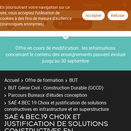
Aller à
En poursuivant votre navigation sur ce
site, vous acceptez l'utilisation de
Accepter
Refuser
cookies à des fins de mesure d'audience
Se connecter
(statistiques anonymes).
Offre en cours de modification : les informations
concernant le contenu des enseignements peuvent évoluer
jusqu’au 30 septembre
Accueil
Offre de formation
BUT
BUT Génie Civil - Construction Durable (GCCD)
Parcours Bureaux d'études conception
SAÉ 4.BEC.19 Choix et justification de solutions
constructives en infrastructure et en superstructure
SAÉ 4.BEC.19 CHOIX ET
JUSTIFICATION DE SOLUTIONS
CONSTRUCTIVES EN