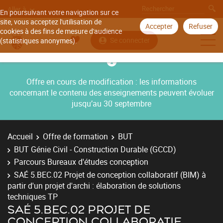
Aller à
En poursuivant votre navigation sur ce
site, vous acceptez l'utilisation de
Accepter
Refuser
cookies à des fins de mesure d'audience
Se connecter
(statistiques anonymes).
Offre en cours de modification : les informations
concernant le contenu des enseignements peuvent évoluer
jusqu’au 30 septembre
Accueil
Offre de formation
BUT
BUT Génie Civil - Construction Durable (GCCD)
Parcours Bureaux d'études conception
SAÉ 5.BEC.02 Projet de conception collaboratif (BIM) à
partir d'un projet d'archi : élaboration de solutions
techniques TP
SAÉ 5.BEC.02 PROJET DE
CONCEPTION COLLABORATIF