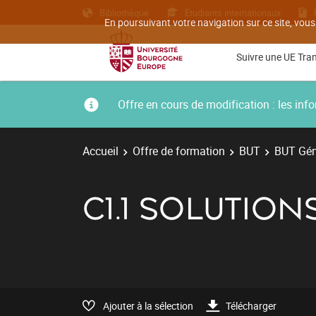
Bibliothèque
Etudiants internationaux
En poursuivant votre navigation sur ce site, vous
Suivre une UE Tra
Offre en cours de modification : les i
Accueil
Offre de formation
BUT
BUT Géni
C1.1 SOLUTIO
Ajouter à la sélection
Télécharger