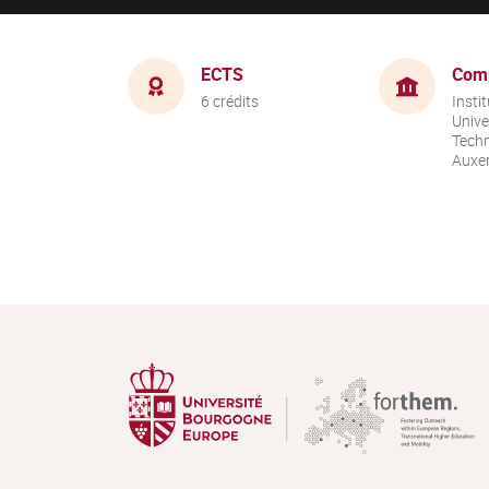
ECTS
Com
6 crédits
Instit
Unive
Techn
Auxer