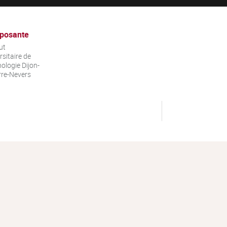
posante
ut
rsitaire de
ologie Dijon-
re-Nevers