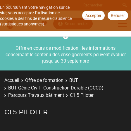
Aller à
En poursuivant votre navigation sur ce
site, vous acceptez l'utilisation de
Accepter
Refuser
cookies à des fins de mesure d'audience
Se connecter
(statistiques anonymes).
Offre en cours de modification : les informations
concernant le contenu des enseignements peuvent évoluer
jusqu’au 30 septembre
Accueil
Offre de formation
BUT
BUT Génie Civil - Construction Durable (GCCD)
Parcours Travaux bâtiment
C1.5 Piloter
C1.5 PILOTER