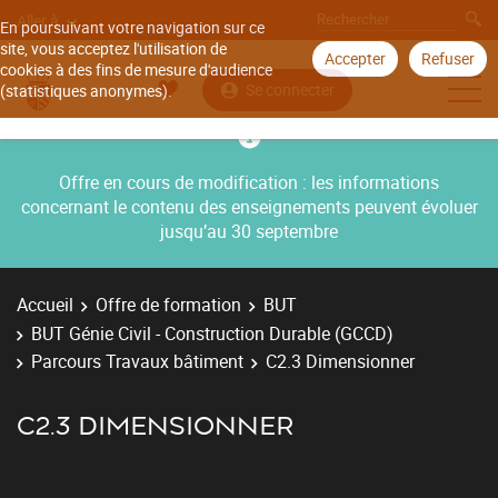
Aller à
En poursuivant votre navigation sur ce
site, vous acceptez l'utilisation de
Accepter
Refuser
cookies à des fins de mesure d'audience
Se connecter
(statistiques anonymes).
Offre en cours de modification : les informations
concernant le contenu des enseignements peuvent évoluer
jusqu’au 30 septembre
Accueil
Offre de formation
BUT
BUT Génie Civil - Construction Durable (GCCD)
Parcours Travaux bâtiment
C2.3 Dimensionner
C2.3 DIMENSIONNER