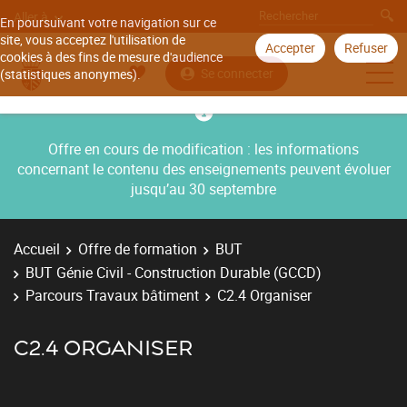
Aller à
En poursuivant votre navigation sur ce
site, vous acceptez l'utilisation de
Accepter
Refuser
cookies à des fins de mesure d'audience
Se connecter
(statistiques anonymes).
Offre en cours de modification : les informations
concernant le contenu des enseignements peuvent évoluer
jusqu’au 30 septembre
Accueil
Offre de formation
BUT
BUT Génie Civil - Construction Durable (GCCD)
Parcours Travaux bâtiment
C2.4 Organiser
C2.4 ORGANISER