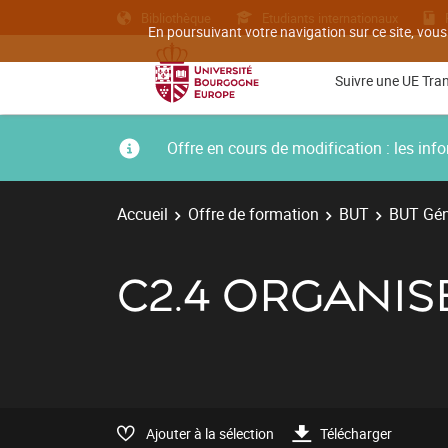
Bibliothèque
Etudiants internationaux
En poursuivant votre navigation sur ce site, vous
Suivre une UE Tra
Offre en cours de modification : les i
Accueil
Offre de formation
BUT
BUT Géni
C2.4 ORGANIS
Ajouter à la sélection
Télécharger