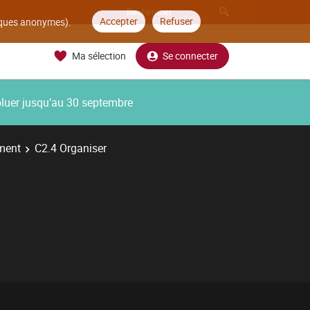
Accepter
Refuser
tiques anonymes).
Ma sélection
Se connecter
oluer jusqu’au 30 septembre
ment
C2.4 Organiser