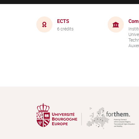
ECTS
Com
6 crédits
Instit
Unive
Techn
Auxer