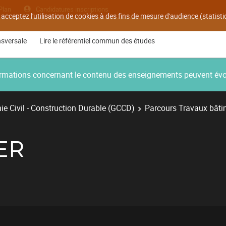
Plan
Candidatures inscriptions
 acceptez l'utilisation de cookies à des fins de mesure d'audience (statis
nsversale
Lire le référentiel commun des études
nformations concernant le contenu des enseignements peuvent év
e Civil - Construction Durable (GCCD)
Parcours Travaux bâti
ER