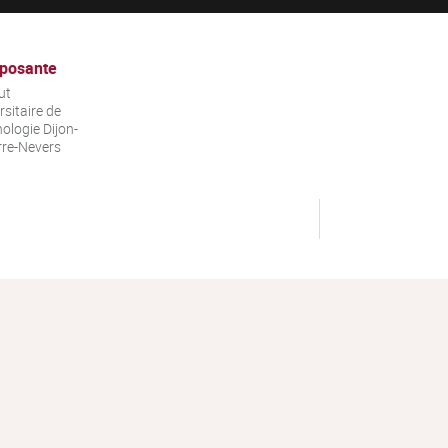
posante
ut
rsitaire de
ologie Dijon-
re-Nevers