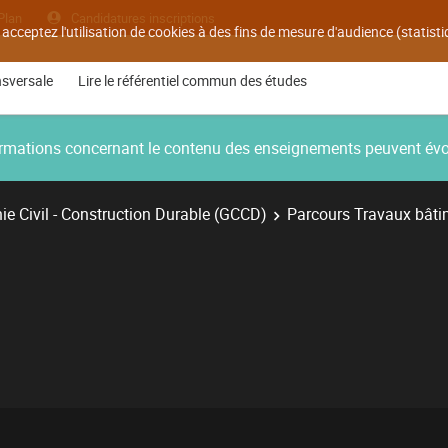
Plan
Candidatures inscriptions
 acceptez l'utilisation de cookies à des fins de mesure d'audience (statis
nsversale
Lire le référentiel commun des études
nformations concernant le contenu des enseignements peuvent év
e Civil - Construction Durable (GCCD)
Parcours Travaux bâti