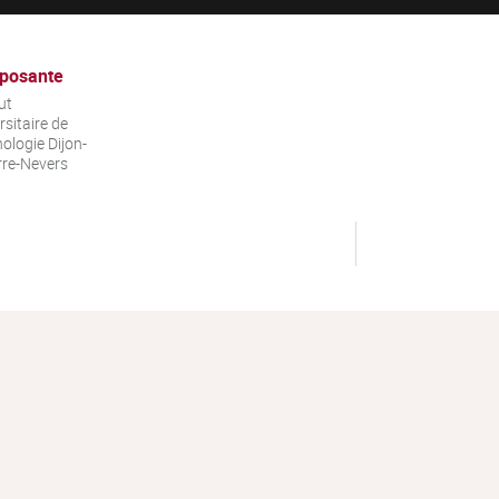
posante
ut
rsitaire de
ologie Dijon-
re-Nevers