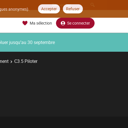
Accepter
Refuser
tiques anonymes).
Ma sélection
Se connecter
oluer jusqu’au 30 septembre
ment
C3.5 Piloter