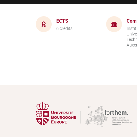
ECTS
Com
6 crédits
Instit
Unive
Techn
Auxer