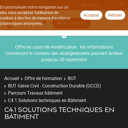
Aller à
En poursuivant votre navigation sur ce
site, vous acceptez l'utilisation de
Accepter
Refuser
cookies à des fins de mesure d'audience
Se connecter
(statistiques anonymes).
Offre en cours de modification : les informations
concernant le contenu des enseignements peuvent évoluer
jusqu’au 30 septembre
Accueil
Offre de formation
BUT
BUT Génie Civil - Construction Durable (GCCD)
Parcours Travaux bâtiment
C4.1 Solutions techniques en Bâtiment
C4.1 SOLUTIONS TECHNIQUES EN
BÂTIMENT