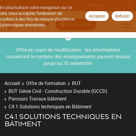
Aller à
En poursuivant votre navigation sur ce
site, vous acceptez l'utilisation de
Accepter
Refuser
cookies à des fins de mesure d'audience
Se connecter
(statistiques anonymes).
Offre en cours de modification : les informations
concernant le contenu des enseignements peuvent évoluer
jusqu’au 30 septembre
Accueil
Offre de formation
BUT
BUT Génie Civil - Construction Durable (GCCD)
Parcours Travaux bâtiment
C4.1 Solutions techniques en Bâtiment
C4.1 SOLUTIONS TECHNIQUES EN
BÂTIMENT