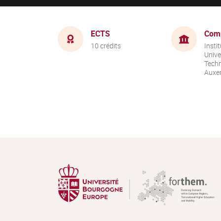
ECTS
Com
10 crédits
Instit
Unive
Techn
Auxer