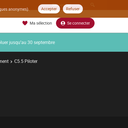
Accepter
Refuser
tiques anonymes).
Ma sélection
Se connecter
oluer jusqu’au 30 septembre
ment
C5.5 Piloter