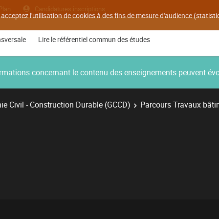
Plan
Candidatures inscriptions
 acceptez l'utilisation de cookies à des fins de mesure d'audience (statis
nsversale
Lire le référentiel commun des études
nformations concernant le contenu des enseignements peuvent év
e Civil - Construction Durable (GCCD)
Parcours Travaux bâti