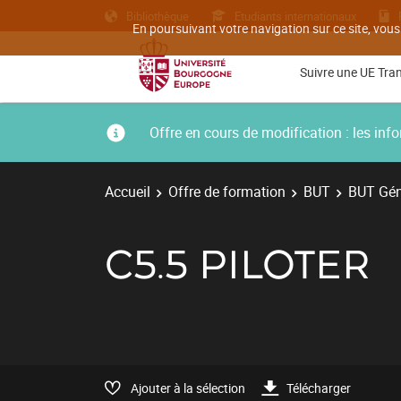
Bibliothèque
Etudiants internationaux
En poursuivant votre navigation sur ce site, vous
Suivre une UE Tra
Offre en cours de modification : les i
Accueil
Offre de formation
BUT
BUT Géni
C5.5 PILOTER
Ajouter à la sélection
Télécharger