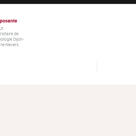
posante
ut
rsitaire de
ologie Dijon-
re-Nevers